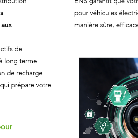
stribution
ENS garantit que vot
es
pour véhicules électri
 aux
manière sûre, efficace
ctifs de
à long terme
ion de recharge
 qui prépare votre
pour