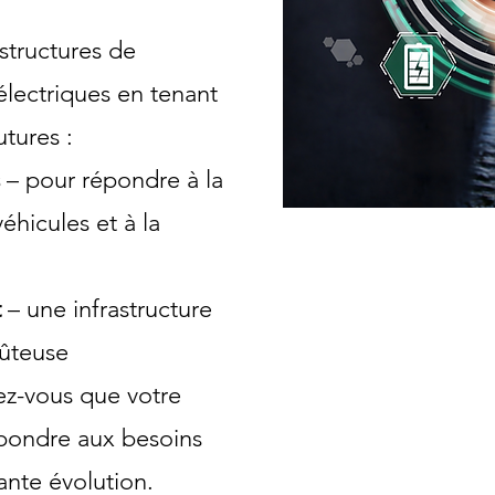
structures de
électriques en tenant
tures :
s
– pour répondre à la
éhicules et à la
t
– une infrastructure
oûteuse
ez-vous que votre
répondre aux besoins
tante évolution.