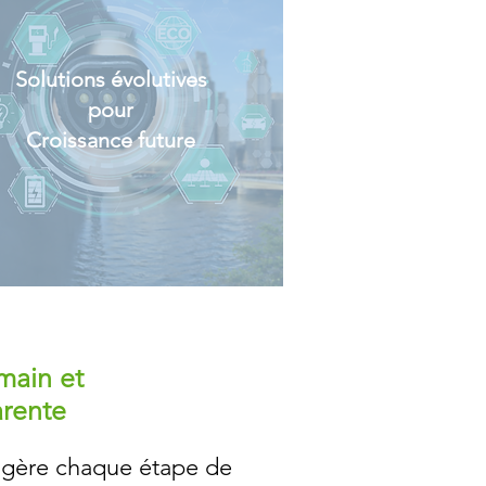
Solutions évolutives
pour
Croissance future
 main et
arente
 gère chaque étape de