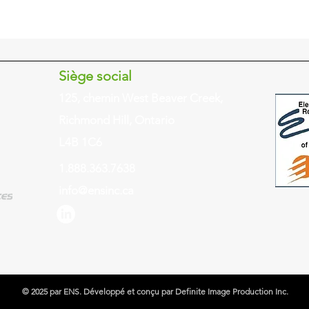
Siège social
125, chemin West Beaver Creek,
Richmond Hill, Ontario
L4B 1C6
1.888.363.7638
info@ensinc.ca
© 2025 par ENS. Développé et conçu par Definite Image Production Inc.