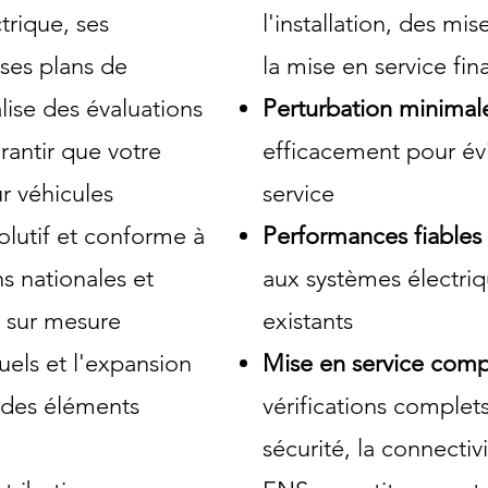
trique, ses
l'installation, des mis
 ses plans de
la mise en service fina
ise des évaluations
Perturbation minimal
arantir que votre
efficacement pour évi
r véhicules
service
volutif et conforme à
Performances fiables
s nationales et
aux systèmes électri
s sur mesure
existants
tuels et l'expansion
Mise en service comp
 des éléments
vérifications complets
sécurité, la connectiv